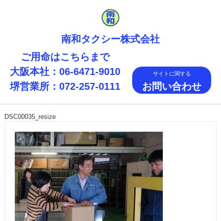
南和タクシー株式会社
ご用命はこちらまで
大阪本社：06-6471-9010
サイトに関する
堺営業所：072-257-0111
お問い合わせ
MENU
DSC00035_resize