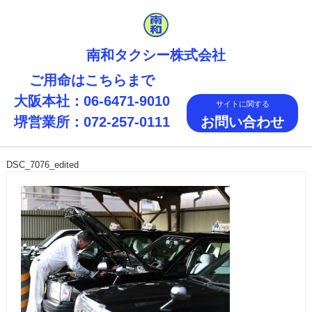
南和タクシー株式会社
ご用命はこちらまで
大阪本社：06-6471-9010
サイトに関する
堺営業所：072-257-0111
お問い合わせ
MENU
DSC_7076_edited